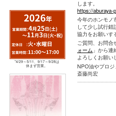
します。
https://aburaya
今年のホンモノ
して少し試行錯
協力をお願いす
ご質問、お問合
ォーム
」から連
よろしくお願い
*4/29～5/11、9/17～9/28は
NPO油やプロジ
休まず営業。
斎藤尚宏
投稿ナビゲーション