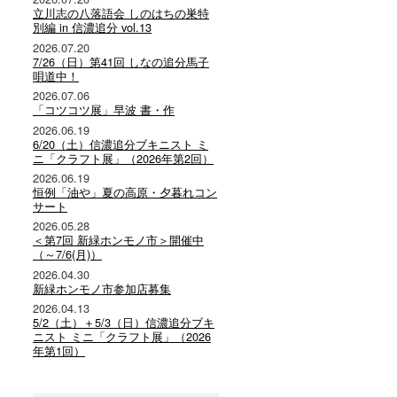
立川志の八落語会 しのはちの巣特
別編 in 信濃追分 vol.13
2026.07.20
7/26（日）第41回 しなの追分馬子
唄道中！
2026.07.06
「コツコツ展」早波 書・作
2026.06.19
6/20（土）信濃追分ブキニスト ミ
ニ「クラフト展」（2026年第2回）
2026.06.19
恒例「油や」夏の高原・夕暮れコン
サート
2026.05.28
＜第7回 新緑ホンモノ市＞開催中
（～7/6(月)）
2026.04.30
新緑ホンモノ市参加店募集
2026.04.13
5/2（土）＋5/3（日）信濃追分ブキ
ニスト ミニ「クラフト展」（2026
年第1回）