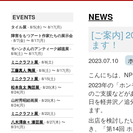
NEWS
EVENTS
- 8/5(水) 〜 8/17(月)
タイル展
[ご案内]
障害をもつアート作家たちの展示会
- 8/7(金) 〜 8/17(月)
ます！
-
モハンさんのアンティーク絨毯展
8/8(土) 〜 8/17(月)
2023.07.10
- 8/8(土)
ミニクラフト展
- 8/8(土) 〜 8/17(月)
工藤真人 陶展
こんにちは、N
- 8/15(土)
ミニクラフト展
2023年の「
- 8/20(木) 〜
松本良太 陶芸展
のご支援などが
8/24(月)
日を軽井沢／追
- 8/20(木) 〜
山村秀昭絵画展
8/24(月)
ます。
- 8/22(土)
ミニクラフト展
出店を検討した
- 8/27(木) 〜
八木澤奈々 漆芸展
き、「第14回
8/31(月)