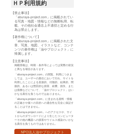
ＨＰ利用規約
【禁止事項】
「aburaya-project.com」に掲載されてい
る写真・地図・情報などの無断転用、転
載、その他社会通念上不適切と定める行
為は禁止します。
【著作権について】
「aburaya-project.com」に掲載された文
章、写真、地図、イラストなど、コンテ
ンツの著作権は「油やプロジェクト」に
帰属します。
【注意事項】
掲載情報は、時期・条件等によっては実際の状況
と異なる場合があります。
「aburaya-project.com」の閲覧、利用につきま
しては、ユーザーの責任において行れ、サイトを
利用したことによる直接的、付随的、結果的、間
接的、あるいは懲罰的な損害、経費、損失、また
は債務などについて、「油やプロジェクト」はい
かなる責任を負うものではありません。
「aburaya-project.com」に含まれる資料・情報
の正確さや個々の目的への適合性を完全に保証す
ることはできません。
「aburaya-project.com」へのアクセスや、サイ
トからのダウンロードにより生じたコンピュータ
ーその他の機器への損害やウイルス感染のいかな
る責任を負うものではありません。
NPO法人油やプロジェクト